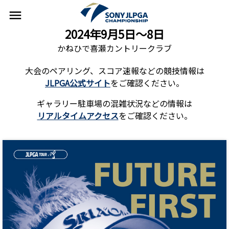
menu
2024年9月5日〜8日
かねひで喜瀬カントリークラブ
大会のペアリング、スコア速報などの競技情報は
JLPGA公式サイト
をご確認ください。
ギャラリー駐車場の混雑状況などの情報は
リアルタイムアクセス
をご確認ください。